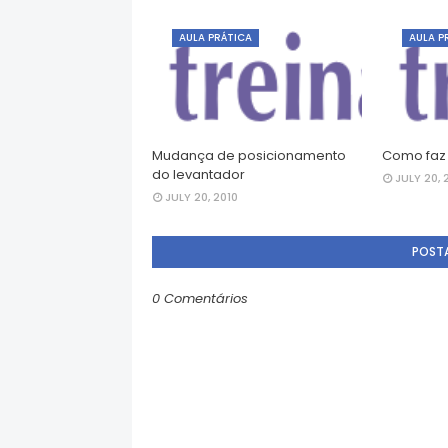
AULA PRÁTICA
AULA P
Mudança de posicionamento
Como faz 
do levantador
JULY 20, 
JULY 20, 2010
POST
0 Comentários