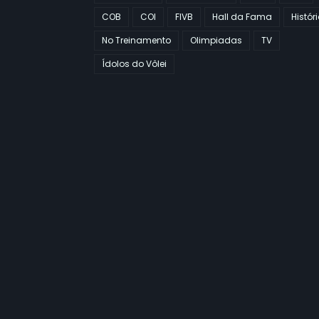
COB
COI
FIVB
Hall da Fama
Histór
No Treinamento
Olimpiadas
TV
Ídolos do Vôlei