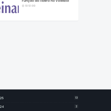
Função do líbero no Voleibol
10:51:00
25
13
24
2