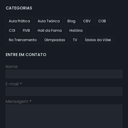
CATEGORIAS
Aula Prática
Aula Teórica
Blog
CBV
COB
COI
FIVB
Hall da Fama
História
No Treinamento
Olimpiadas
TV
Ídolos do Vôlei
ENTRE EM CONTATO
Nome
E-mail
*
Mensagem
*