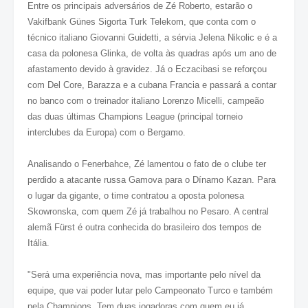
Entre os principais adversários de Zé Roberto, estarão o
Vakifbank Günes Sigorta Turk Telekom, que conta com o
técnico italiano Giovanni Guidetti, a sérvia Jelena Nikolic e é a
casa da polonesa Glinka, de volta às quadras após um ano de
afastamento devido à gravidez. Já o Eczacibasi se reforçou
com Del Core, Barazza e a cubana Francia e passará a contar
no banco com o treinador italiano Lorenzo Micelli, campeão
das duas últimas Champions League (principal torneio
interclubes da Europa) com o Bergamo.
Analisando o Fenerbahce, Zé lamentou o fato de o clube ter
perdido a atacante russa Gamova para o Dínamo Kazan. Para
o lugar da gigante, o time contratou a oposta polonesa
Skowronska, com quem Zé já trabalhou no Pesaro. A central
alemã Fürst é outra conhecida do brasileiro dos tempos de
Itália.
"Será uma experiência nova, mas importante pelo nível da
equipe, que vai poder lutar pelo Campeonato Turco e também
pela Champions. Tem duas jogadoras com quem eu já