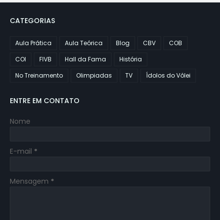
CATEGORIAS
Aula Prática
Aula Teórica
Blog
CBV
COB
COI
FIVB
Hall da Fama
História
No Treinamento
Olimpiadas
TV
Ídolos do Vôlei
ENTRE EM CONTATO
Nome
E-mail
*
Mensagem
*