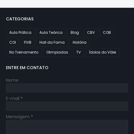
CATEGORIAS
Aula Prática
Aula Teórica
Blog
CBV
COB
COI
FIVB
Hall da Fama
História
No Treinamento
Olimpiadas
TV
Ídolos do Vôlei
ENTRE EM CONTATO
Nome
E-mail
*
Mensagem
*