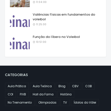
11:04:00
Valências físicas em fundamentos do
voleibol
11:25:00
Função do líbero no Voleibol
10:51:00
CATEGORIAS
Aula Prática
Aula Teórica
Blog
CBV
COB
COI
FIVB
Hall da Fama
História
No Treinamento
Olimpiadas
TV
Ídolos do Vôlei