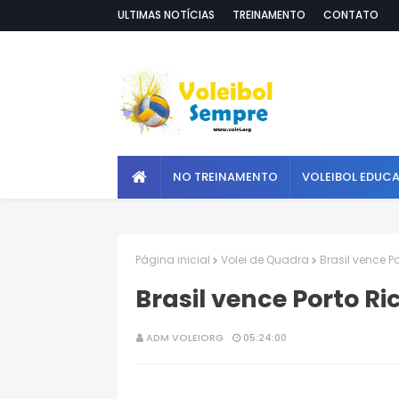
ULTIMAS NOTÍCIAS
TREINAMENTO
CONTATO
NO TREINAMENTO
VOLEIBOL EDUC
Página inicial
Volei de Quadra
Brasil vence P
Brasil vence Porto Ri
ADM VOLEIORG
05:24:00