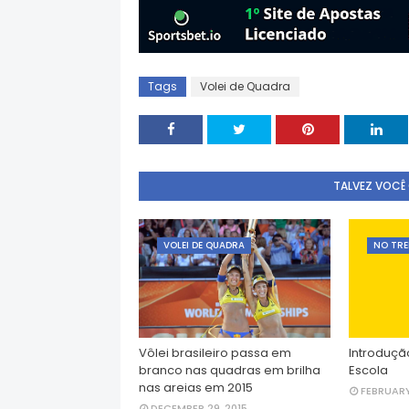
Tags
Volei de Quadra
TALVEZ VOCÊ
VOLEI DE QUADRA
NO TR
Vôlei brasileiro passa em
Introduçã
branco nas quadras em brilha
Escola
nas areias em 2015
FEBRUARY
DECEMBER 29, 2015