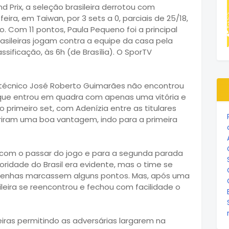
nd Prix, a seleção brasileira derrotou com
eira, em Taiwan, por 3 sets a 0, parciais de 25/18,
. Com 11 pontos, Paula Pequeno foi a principal
rasileiras jogam contra a equipe da casa pela
sificação, às 6h (de Brasília). O SporTV
 técnico José Roberto Guimarães não encontrou
 que entrou em quadra com apenas uma vitória e
o primeiro set, com Adenízia entre as titulares
abriram uma boa vantagem, indo para a primeira
 com o passar do jogo e para a segunda parada
rioridade do Brasil era evidente, mas o time se
quenhas marcassem alguns pontos. Mas, após uma
leira se reencontrou e fechou com facilidade o
ras permitindo as adversárias largarem na