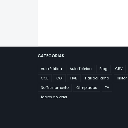
CATEGORIAS
Aula Prática
Aula Teórica
Blog
CBV
COB
COI
FIVB
Hall da Fama
Histór
No Treinamento
Olimpiadas
TV
Ídolos do Vôlei