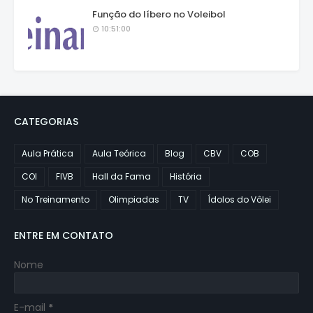
Função do líbero no Voleibol
10:51:00
CATEGORIAS
Aula Prática
Aula Teórica
Blog
CBV
COB
COI
FIVB
Hall da Fama
História
No Treinamento
Olimpiadas
TV
Ídolos do Vôlei
ENTRE EM CONTATO
Nome
E-mail
*