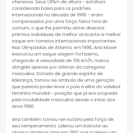
ofensivos. Seus 1,85m de altura - estatura
considerada baixa para os padrões
internacionais na década de 1990 - eram
compensados por uma força física fora do
comum, o que lhe permitiu obter diversos
prêmios individuais de melhor atacante e melhor
saque em torneios internacionais importantes.
Nas Olimpíadas de Atlanta, em 1996, Ana Moser
executou um saque viagem fortíssimo,
chegando à velocidade de 106 km/h, marca
atingida apenas por atletas da categoria
masculina. Dotada de grande espírito de
liderança, tornou-se símbolo de uma geração
que parecia poder levar o país à elite do voleibol
feminino mundial - posição que já era ocupada
pela modalidade masculina desde o início dos
anos 1980.
Ana também tornou-se notória pela força de
seu temperamento. Liderou um boicote ao
técnico Wadson Lima em 1992 que a deixou um