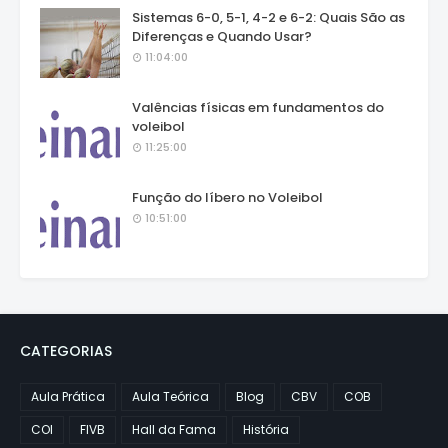
Sistemas 6-0, 5-1, 4-2 e 6-2: Quais São as
Diferenças e Quando Usar?
11:04:00
Valências físicas em fundamentos do
voleibol
11:25:00
Função do líbero no Voleibol
10:51:00
CATEGORIAS
Aula Prática
Aula Teórica
Blog
CBV
COB
COI
FIVB
Hall da Fama
História