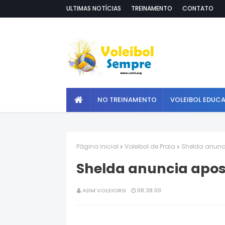
ULTIMAS NOTÍCIAS
TREINAMENTO
CONTATO
NO TREINAMENTO
VOLEIBOL EDUC
Página inicial
Voleibol de Praia
Shelda anunc
Shelda anuncia apo
ADM VOLEIORG
08:38:00