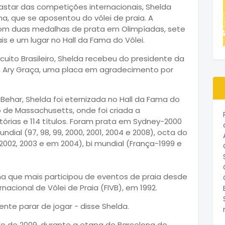
star das competições internacionais, Shelda
a, que se aposentou do vôlei de praia. A
com duas medalhas de prata em Olimpíadas, sete
ais e um lugar no Hall da Fama do Vôlei.
cuito Brasileiro, Shelda recebeu do presidente da
), Ary Graça, uma placa em agradecimento por
 Behar, Shelda foi eternizada no Hall da Fama do
 de Massachusetts, onde foi criada a
itórias e 114 títulos. Foram prata em Sydney-2000
dial (97, 98, 99, 2000, 2001, 2004 e 2008), octa do
01, 2002, 2003 e em 2004), bi mundial (França-1999 e
a que mais participou de eventos de praia desde
nacional de Vôlei de Praia (FIVB), em 1992.
ente parar de jogar - disse Shelda.
o de 2009, durante a etapa de Barcelona do