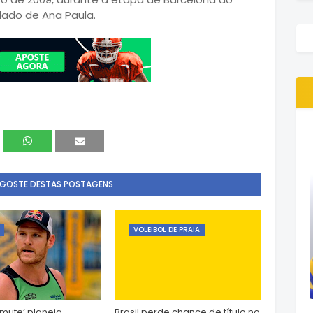
 lado de Ana Paula.
 GOSTE DESTAS POSTAGENS
VOLEIBOL DE PRAIA
amute’ planeja
Brasil perde chance de título no