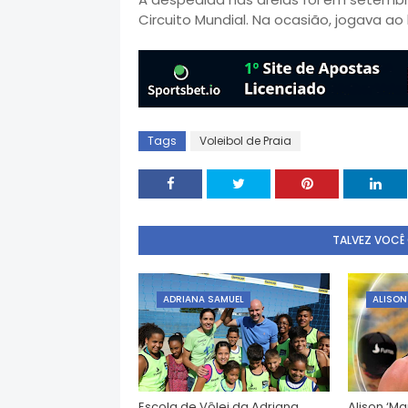
Circuito Mundial. Na ocasião, jogava ao
Tags
Voleibol de Praia
TALVEZ VOCÊ
ADRIANA SAMUEL
ALISON
Escola de Vôlei da Adriana
Alison ‘M