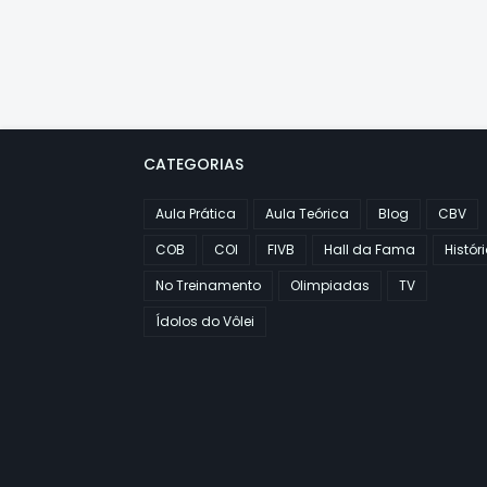
CATEGORIAS
Aula Prática
Aula Teórica
Blog
CBV
COB
COI
FIVB
Hall da Fama
Histór
No Treinamento
Olimpiadas
TV
Ídolos do Vôlei