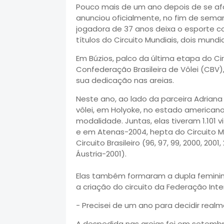
Pouco mais de um ano depois de se afa
anunciou oficialmente, no fim de seman
jogadora de 37 anos deixa o esporte 
títulos do Circuito Mundiais, dois mundi
Em Búzios, palco da última etapa do Cir
Confederação Brasileira de Vôlei (CBV
sua dedicação nas areias.
Neste ano, ao lado da parceira Adriana
vôlei, em Holyoke, no estado americano
modalidade. Juntas, elas tiveram 1.101 v
e em Atenas-2004, hepta do Circuito Mun
Circuito Brasileiro (96, 97, 99, 2000, 20
Áustria-2001).
Elas também formaram a dupla feminin
a criação do circuito da Federação Inter
- Precisei de um ano para decidir realm
A despedida nas areias foi em setembr