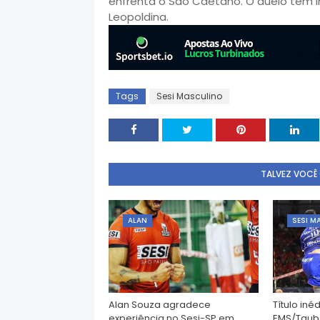
enfrenta o São Caetano. O duelo tem iníc
Leopoldina.
Tags
Sesi Masculino
TALVEZ VOCÊ
ALAN
SESI M
Alan Souza agradece
Título iné
experiência no Sesi-SP em
EMS/Tauba