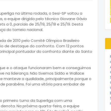
uperliga na última rodada, o Sesi-SP voltou a
 a equipe dirigida pelo técnico Giovane Gávio
s a 0, parciais de 25/19, 25/18 e 25/19. Desta
nça do torneio nacional.
ada de 2010 pelo Comitê Olímpico Brasileiro
mio de destaque do confronto. Com 12 pontos
o principal pontuador do confronto diante do Santo
aque e o ataque funcionaram bem e conseguimos
ve na liderança. Não tivemos Sidão e Wallace
e manteve a qualidade, principalmente porque o
e parabéns. Foi uma vitória para embalar de
 o primeiro turno da Superliga com uma
derrota. Na próxima quarta-feira, a equipe