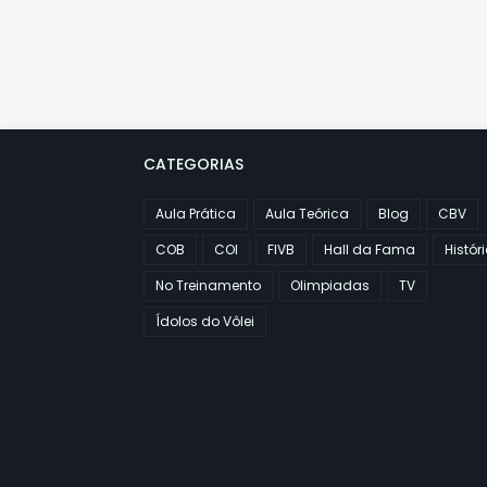
CATEGORIAS
Aula Prática
Aula Teórica
Blog
CBV
COB
COI
FIVB
Hall da Fama
Histór
No Treinamento
Olimpiadas
TV
Ídolos do Vôlei