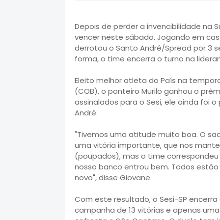
Depois de perder a invencibilidade na S
vencer neste sábado. Jogando em casa,
derrotou o Santo André/Spread por 3 set
forma, o time encerra o turno na lidera
Eleito melhor atleta do País na tempor
(COB), o ponteiro Murilo ganhou o prê
assinalados para o Sesi, ele ainda foi 
André.
"Tivemos uma atitude muito boa. O s
uma vitória importante, que nos mante
(poupados), mas o time correspondeu 
nosso banco entrou bem. Todos estão d
novo", disse Giovane.
Com este resultado, o Sesi-SP encerra
campanha de 13 vitórias e apenas uma 