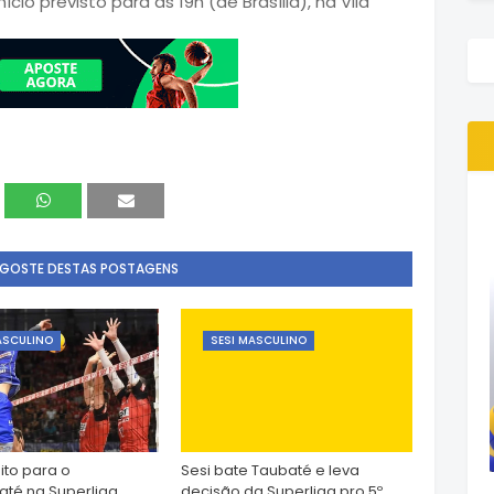
io previsto para as 19h (de Brasília), na Vila
 GOSTE DESTAS POSTAGENS
ASCULINO
SESI MASCULINO
dito para o
Sesi bate Taubaté e leva
té na Superliga
decisão da Superliga pro 5º