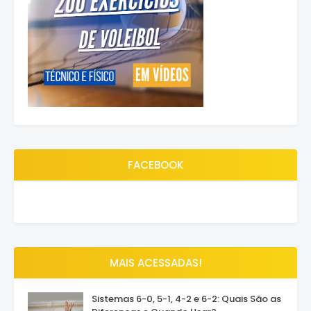
FACEBOOK
MAIS ACESSADAS!
Sistemas 6-0, 5-1, 4-2 e 6-2: Quais São as