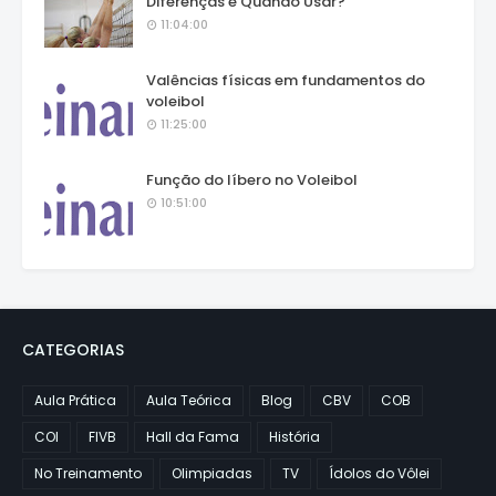
Diferenças e Quando Usar?
11:04:00
Valências físicas em fundamentos do
voleibol
11:25:00
Função do líbero no Voleibol
10:51:00
CATEGORIAS
Aula Prática
Aula Teórica
Blog
CBV
COB
COI
FIVB
Hall da Fama
História
No Treinamento
Olimpiadas
TV
Ídolos do Vôlei