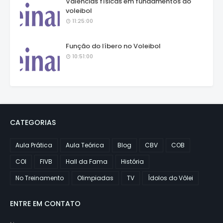
Valências físicas em fundamentos do
voleibol
11:25:00
Função do líbero no Voleibol
10:51:00
CATEGORIAS
Aula Prática
Aula Teórica
Blog
CBV
COB
COI
FIVB
Hall da Fama
História
No Treinamento
Olimpiadas
TV
Ídolos do Vôlei
ENTRE EM CONTATO