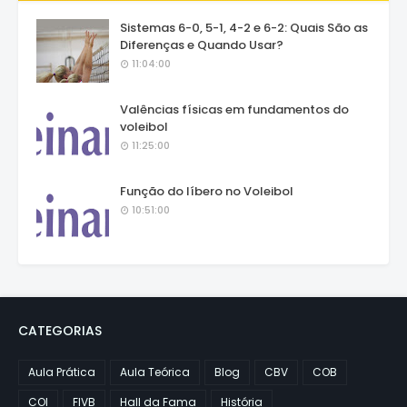
Sistemas 6-0, 5-1, 4-2 e 6-2: Quais São as
Diferenças e Quando Usar?
11:04:00
Valências físicas em fundamentos do
voleibol
11:25:00
Função do líbero no Voleibol
10:51:00
CATEGORIAS
Aula Prática
Aula Teórica
Blog
CBV
COB
COI
FIVB
Hall da Fama
História