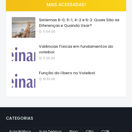
MAIS ACESSADAS!
Sistemas 6-0, 5-1, 4-2 e 6-2: Quais São as
Diferenças e Quando Usar?
11:04:00
Valências físicas em fundamentos do
voleibol
11:25:00
Função do líbero no Voleibol
10:51:00
CATEGORIAS
Aula Prática
Aula Teórica
Blog
CBV
COB