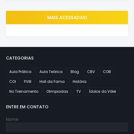
MAIS ACESSADAS!
CATEGORIAS
Aula Prática
Aula Teórica
Blog
CBV
COB
COI
FIVB
Hall da Fama
História
No Treinamento
Olimpiadas
TV
Ídolos do Vôlei
ENTRE EM CONTATO
Nome