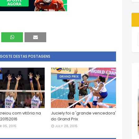
 GOSTE DESTAS POSTAGENS
Y
GRAND PRIX
treiou com vitória na
Juciely foi a 'grande vencedora'
 20152016
do Grand Prix
 05, 2015
JULY 28, 2015