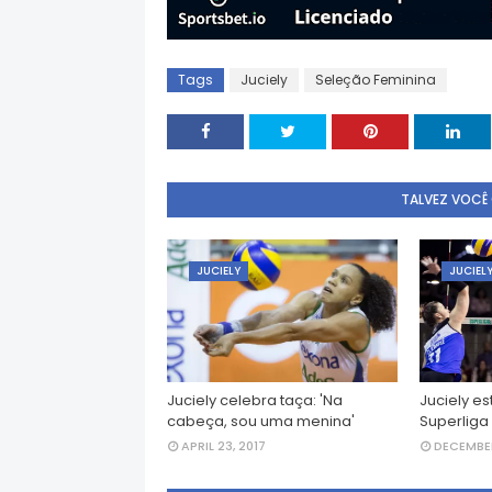
Tags
Juciely
Seleção Feminina
TALVEZ VOCÊ
JUCIELY
JUCIEL
Juciely celebra taça: 'Na
Juciely es
cabeça, sou uma menina'
Superliga
APRIL 23, 2017
DECEMBER