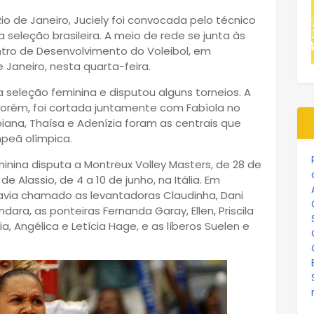
 de Janeiro, Juciely foi convocada pelo técnico
 seleção brasileira. A meio de rede se junta às
ntro de Desenvolvimento do Voleibol, em
Janeiro, nesta quarta-feira.
 a seleção feminina e disputou alguns torneios. A
orém, foi cortada juntamente com Fabíola no
iana, Thaísa e Adenízia foram as centrais que
peã olímpica.
inina disputa a Montreux Volley Masters, de 28 de
de Alassio, de 4 a 10 de junho, na Itália. Em
havia chamado as levantadoras Claudinha, Dani
dara, as ponteiras Fernanda Garay, Ellen, Priscila
zia, Angélica e Letícia Hage, e as líberos Suelen e