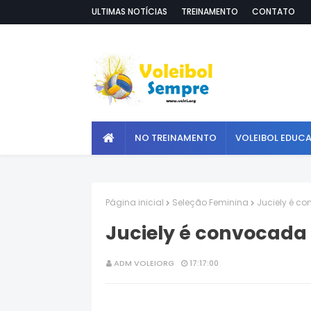
ULTIMAS NOTÍCIAS
TREINAMENTO
CONTATO
NO TREINAMENTO
VOLEIBOL EDUC
Página inicial
Seleção Feminina
Juciely é c
Juciely é convocada 
ADM VOLEIORG
17:17:00