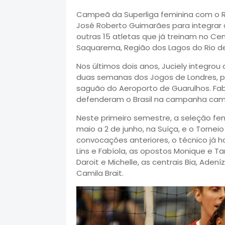
Campeã da Superliga feminina com o Rio
José Roberto Guimarães para integrar a
outras 15 atletas que já treinam no Ce
Saquarema, Região dos Lagos do Rio de 
Nos últimos dois anos, Juciely integrou
duas semanas dos Jogos de Londres, p
saguão do Aeroporto de Guarulhos. Fab
defenderam o Brasil na campanha cam
Neste primeiro semestre, a seleção fem
maio a 2 de junho, na Suíça, e o Torneio 
convocações anteriores, o técnico já 
Lins e Fabíola, as opostos Monique e Tan
Daroit e Michelle, as centrais Bia, Adení
Camila Brait.