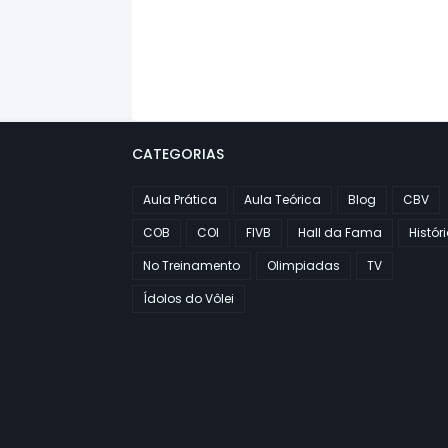
CATEGORIAS
Aula Prática
Aula Teórica
Blog
CBV
COB
COI
FIVB
Hall da Fama
Histór
No Treinamento
Olimpiadas
TV
Ídolos do Vôlei