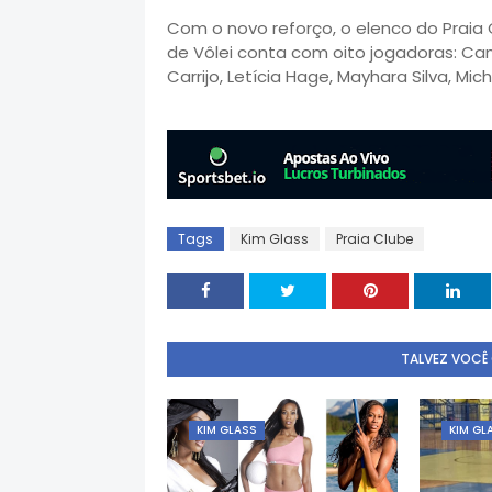
Com o novo reforço, o elenco do Praia
de Vôlei conta com oito jogadoras: Cami
Carrijo, Letícia Hage, Mayhara Silva, Mi
Tags
Kim Glass
Praia Clube
TALVEZ VOCÊ
KIM GLASS
KIM GL