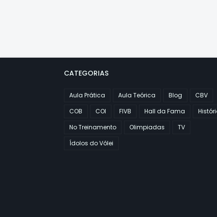
CATEGORIAS
Aula Prática
Aula Teórica
Blog
CBV
COB
COI
FIVB
Hall da Fama
Histór
No Treinamento
Olimpiadas
TV
Ídolos do Vôlei