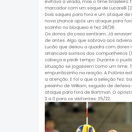
evitava a virada, mas o time brasileiro
marcador com um saque de Lucarelli (23/
Dois saques para fora e um ataque de K
nova chance após um ataque para fora 
sozinho no bloqueio e fez 28/26.
Os donos da casa sentiram. Já errava
de antes. Algo que sobrava aos adve
Lucão que deixou a quadra com dores na
arrancava sorrisos dos companheiros (1
cabeça e pedir tempo. Durante o puxão 
situação se jogassem como um time. Tr
empurrãozinho na reação. A Polônia est
a atenção. E foi o que a seleção fez. S
peixinho de William, seguido de defesa
ataque para fora de Bartman. O oposto f
2 a 0 para os visitantes: 25/22.