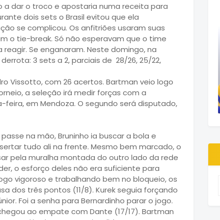
 a dar o troco e apostaria numa receita para
rante dois sets o Brasil evitou que ela
tuação se complicou. Os anfitriões usaram suas
am o tie-break. Só não esperavam que o time
a reagir. Se enganaram. Neste domingo, na
rrota: 3 sets a 2, parciais de 28/26, 25/22,
ro Vissotto, com 26 acertos. Bartman veio logo
rneio, a seleção irá medir forças com a
ta-feira, em Mendoza. O segundo será disputado,
passe na mão, Bruninho ia buscar a bola e
nsertar tudo ali na frente. Mesmo bem marcado, o
ar pela muralha montada do outro lado da rede
r, o esforço deles não era suficiente para
go vigoroso e trabalhando bem no bloqueio, os
sa dos três pontos (11/8). Kurek seguia forçando
nior. Foi a senha para Bernardinho parar o jogo.
e chegou ao empate com Dante (17/17). Bartman