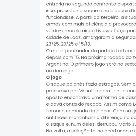
entraria no segundo confronto disposto
isso: pressão no saque e no bloqueio.Du
funcionasse. A partir do terceiro, a si
armas com mais eficiência e provocar
verde-amarelo ainda tivesse força par
cidade de Lodz, amargaram a segunda de
23/25, 20/25 e 15/10.
O maior pontuador da partida foi Leand
depois com 15. Na próxima rodada do to
Argentina. O primeiro jogo será na sex
no domingo.
O jogo
O saque polonês fazia estragos. Sem o 
procurava por Vissotto para tentar co
oposto encontrava uma forma de pass
e dava conta do recado. Assim como Ede
tomar o comando do placar. Com um jo
anfitriões mantinham a diferença na ca
o saque e, num deles, derrubou Mario Jú
Na volta, a seleção foi se acertando 