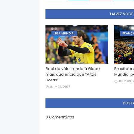
TALVEZ VOCÊ
LIGA MUNDIAL
FRANÇ
Final do vôlei rende à Globo
Brasil per
mais audiência que “Altas
Mundial p
Horas”
JULY 09, 
JULY 12, 2017
POST
0 Comentários