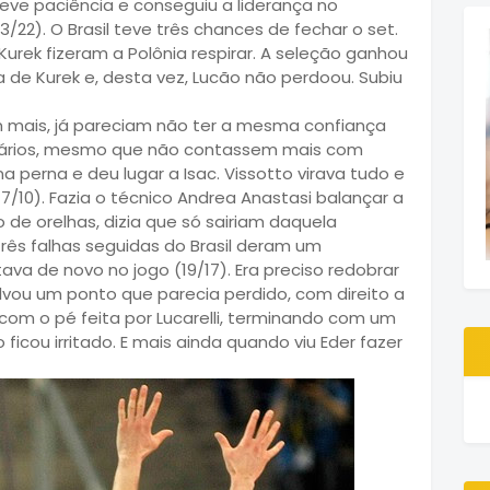
 teve paciência e conseguiu a liderança no
22). O Brasil teve três chances de fechar o set.
urek fizeram a Polônia respirar. A seleção ganhou
de Kurek e, desta vez, Lucão não perdoou. Subiu
m mais, já pareciam não ter a mesma confiança
rsários, mesmo que não contassem mais com
 perna e deu lugar a Isac. Vissotto virava tudo e
7/10). Fazia o técnico Andrea Anastasi balançar a
de orelhas, dizia que só sairiam daquela
ês falhas seguidas do Brasil deram um
ava de novo no jogo (19/17). Era preciso redobrar
alvou um ponto que parecia perdido, com direito a
 com o pé feita por Lucarelli, terminando com um
icou irritado. E mais ainda quando viu Eder fazer