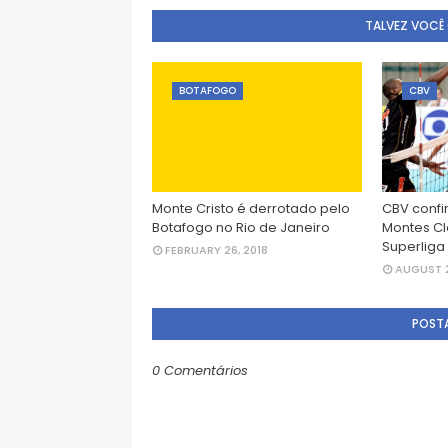
TALVEZ VOCÊ
BOTAFOGO
CBV
Monte Cristo é derrotado pelo
CBV confi
Botafogo no Rio de Janeiro
Montes Cl
Superliga
FEBRUARY 26, 2018
AUGUST 2
POST
0 Comentários