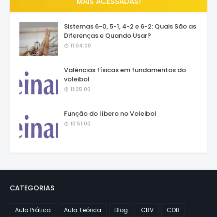
MAIS ACESSADAS!
Sistemas 6-0, 5-1, 4-2 e 6-2: Quais São as
Diferenças e Quando Usar?
11:04:00
Valências físicas em fundamentos do
voleibol
11:25:00
Função do líbero no Voleibol
10:51:00
CATEGORIAS
Aula Prática
Aula Teórica
Blog
CBV
COB