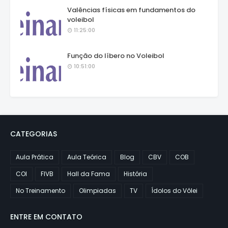
Valências físicas em fundamentos do
voleibol
11:25:00
Função do líbero no Voleibol
10:51:00
CATEGORIAS
Aula Prática
Aula Teórica
Blog
CBV
COB
COI
FIVB
Hall da Fama
História
No Treinamento
Olimpiadas
TV
Ídolos do Vôlei
ENTRE EM CONTATO