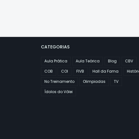
CATEGORIAS
Aula Prática
Aula Teórica
Blog
CBV
COB
COI
FIVB
Hall da Fama
Histór
No Treinamento
Olimpiadas
TV
Ídolos do Vôlei