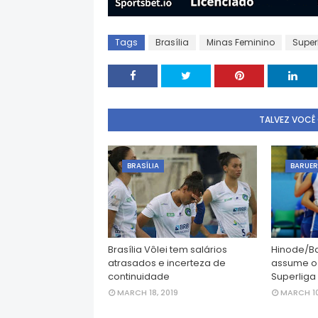
Tags
Brasília
Minas Feminino
Super
TALVEZ VOCÊ
BRASÍLIA
BARUER
Brasília Vôlei tem salários
Hinode/Ba
atrasados e incerteza de
assume o 
continuidade
Superliga
MARCH 18, 2019
MARCH 10