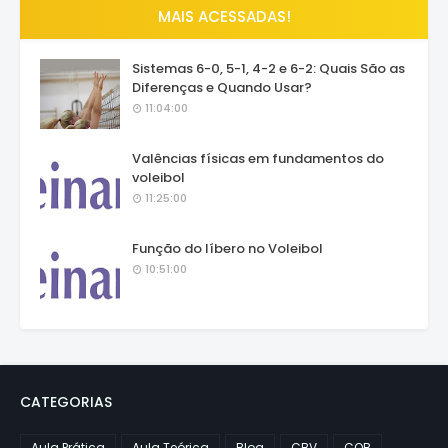
MAIS ACESSADAS!
Sistemas 6-0, 5-1, 4-2 e 6-2: Quais São as
Diferenças e Quando Usar?
11:04:00
Valências físicas em fundamentos do
voleibol
11:25:00
Função do líbero no Voleibol
10:51:00
CATEGORIAS
Aula Prática
Aula Teórica
Blog
CBV
COB