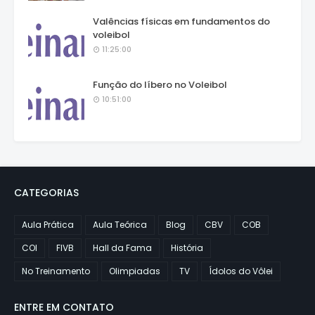
Valências físicas em fundamentos do
voleibol
11:25:00
Função do líbero no Voleibol
10:51:00
CATEGORIAS
Aula Prática
Aula Teórica
Blog
CBV
COB
COI
FIVB
Hall da Fama
História
No Treinamento
Olimpiadas
TV
Ídolos do Vôlei
ENTRE EM CONTATO