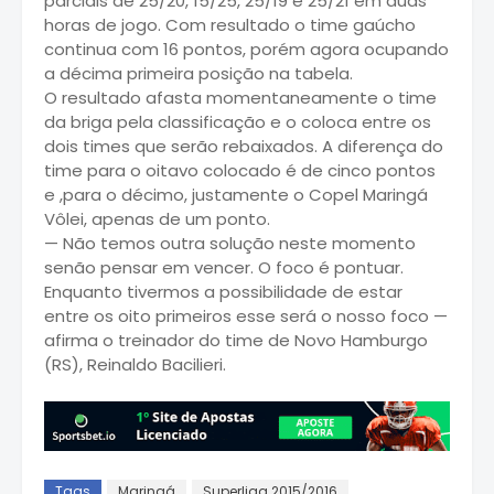
parciais de 25/20, 15/25, 25/19 e 25/21 em duas
horas de jogo. Com resultado o time gaúcho
continua com 16 pontos, porém agora ocupando
a décima primeira posição na tabela.
O resultado afasta momentaneamente o time
da briga pela classificação e o coloca entre os
dois times que serão rebaixados. A diferença do
time para o oitavo colocado é de cinco pontos
e ,para o décimo, justamente o Copel Maringá
Vôlei, apenas de um ponto.
— Não temos outra solução neste momento
senão pensar em vencer. O foco é pontuar.
Enquanto tivermos a possibilidade de estar
entre os oito primeiros esse será o nosso foco —
afirma o treinador do time de Novo Hamburgo
(RS), Reinaldo Bacilieri.
Tags
Maringá
Superliga 2015/2016