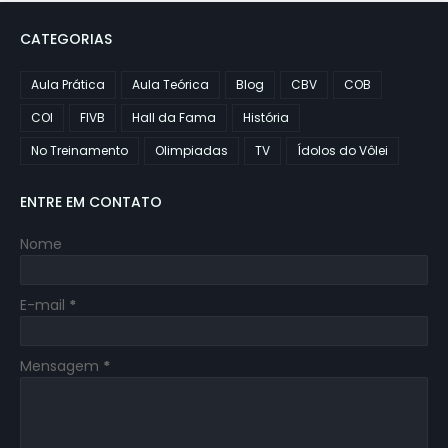
CATEGORIAS
Aula Prática
Aula Teórica
Blog
CBV
COB
COI
FIVB
Hall da Fama
História
No Treinamento
Olimpiadas
TV
Ídolos do Vôlei
ENTRE EM CONTATO
Nome
E-mail
*
Mensagem
*