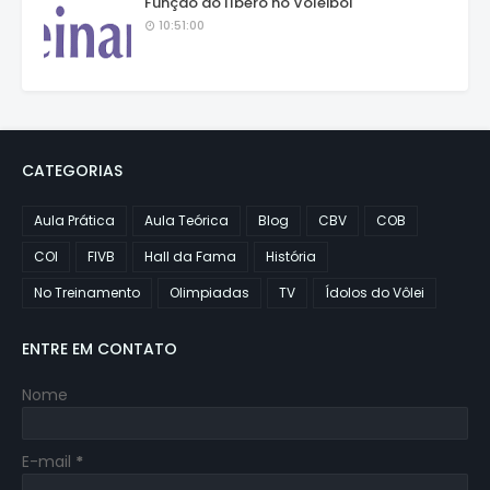
Função do líbero no Voleibol
10:51:00
CATEGORIAS
Aula Prática
Aula Teórica
Blog
CBV
COB
COI
FIVB
Hall da Fama
História
No Treinamento
Olimpiadas
TV
Ídolos do Vôlei
ENTRE EM CONTATO
Nome
E-mail
*