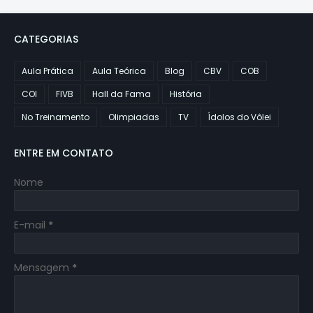
CATEGORIAS
Aula Prática
Aula Teórica
Blog
CBV
COB
COI
FIVB
Hall da Fama
História
No Treinamento
Olimpiadas
TV
Ídolos do Vôlei
ENTRE EM CONTATO
Nome
E-mail
*
Mensagem
*