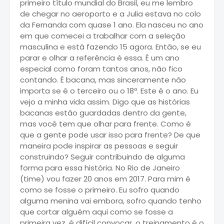
primeiro título mundial do Brasil, eu me lembro
de chegar no aeroporto e a Julia estava no colo
da Fernanda com quase 1 ano. Ela nasceu no ano
em que comecei a trabalhar com a seleção
masculina e está fazendo 15 agora. Então, se eu
parar e olhar a referência é essa. É um ano
especial como foram tantos anos, não fico
contando. É bacana, mas sinceramente não
importa se é o terceiro ou o 18º. Este é o ano. Eu
vejo a minha vida assim. Digo que as histórias
bacanas estão guardadas dentro da gente,
mas você tem que olhar para frente. Como é
que a gente pode usar isso para frente? De que
maneira pode inspirar as pessoas e seguir
construindo? Seguir contribuindo de alguma
forma para essa história. No Rio de Janeiro
(time) vou fazer 20 anos em 2017. Para mim é
como se fosse o primeiro. Eu sofro quando
alguma menina vai embora, sofro quando tenho
que cortar alguém aqui como se fosse a
primeira vez, é difícil convocar, o treinamento é o