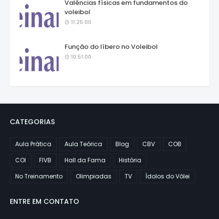
Valências físicas em fundamentos do
voleibol
11:25:00
Função do líbero no Voleibol
10:51:00
CATEGORIAS
Aula Prática
Aula Teórica
Blog
CBV
COB
COI
FIVB
Hall da Fama
História
No Treinamento
Olimpiadas
TV
Ídolos do Vôlei
ENTRE EM CONTATO