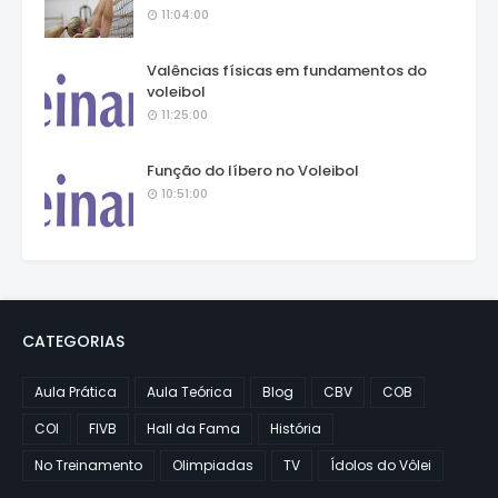
11:04:00
Valências físicas em fundamentos do
voleibol
11:25:00
Função do líbero no Voleibol
10:51:00
CATEGORIAS
Aula Prática
Aula Teórica
Blog
CBV
COB
COI
FIVB
Hall da Fama
História
No Treinamento
Olimpiadas
TV
Ídolos do Vôlei