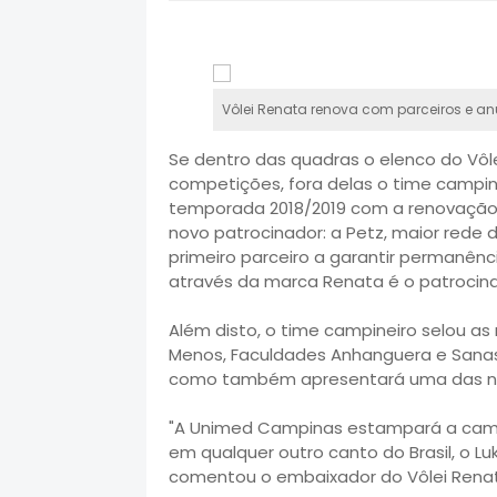
Vôlei Renata renova com parceiros e an
Se dentro das quadras o elenco do Vôle
competições, fora delas o time campine
temporada 2018/2019 com a renovação 
novo patrocinador: a Petz, maior rede 
primeiro parceiro a garantir permanênci
através da marca Renata é o patrocin
Além disto, o time campineiro selou 
Menos, Faculdades Anhanguera e Sana
como também apresentará uma das n
"A Unimed Campinas estampará a camisa
em qualquer outro canto do Brasil, o L
comentou o embaixador do Vôlei Renata