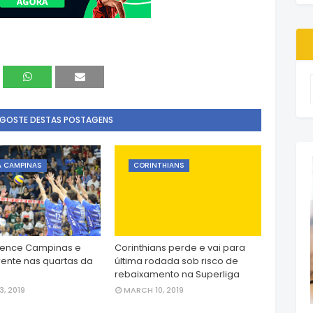
 GOSTE DESTAS POSTAGENS
A CAMPINAS
CORINTHIANS
vence Campinas e
Corinthians perde e vai para
frente nas quartas da
última rodada sob risco de
rebaixamento na Superliga
, 2019
MARCH 10, 2019