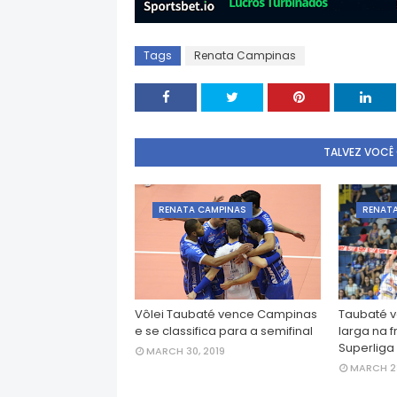
Tags
Renata Campinas
TALVEZ VOCÊ
RENATA CAMPINAS
RENAT
Vôlei Taubaté vence Campinas
Taubaté 
e se classifica para a semifinal
larga na 
Superliga
MARCH 30, 2019
MARCH 23