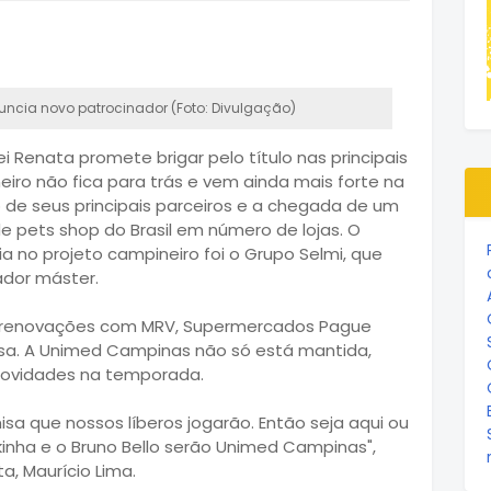
uncia novo patrocinador (Foto: Divulgação)
i Renata promete brigar pelo título nas principais
iro não fica para trás e vem ainda mais forte na
de seus principais parceiros e a chegada de um
de pets shop do Brasil em número de lojas. O
a no projeto campineiro foi o Grupo Selmi, que
ador máster.
as renovações com MRV, Supermercados Pague
sa. A Unimed Campinas não só está mantida,
ovidades na temporada.
 que nossos líberos jogarão. Então seja aqui ou
ukinha e o Bruno Bello serão Unimed Campinas",
, Maurício Lima.