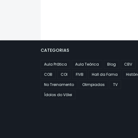
CATEGORIAS
Aula Prática
Aula Teórica
Blog
CBV
COB
COI
FIVB
Hall da Fama
Histór
No Treinamento
Olimpiadas
TV
Ídolos do Vôlei