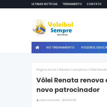
ULTIMAS NOTÍCIAS
TREINAMENTO
CONTATO
NO TREINAMENTO
VOLEIBOL EDUC
Página inicial
Renata Campinas
Vôlei Renat
Vôlei Renata renova
novo patrocinador
ADM VOLEIORG
04:51:00