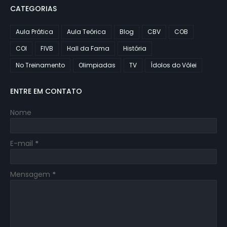
CATEGORIAS
Aula Prática
Aula Teórica
Blog
CBV
COB
COI
FIVB
Hall da Fama
História
No Treinamento
Olimpiadas
TV
Ídolos do Vôlei
ENTRE EM CONTATO
Nome
E-mail
*
Mensagem
*