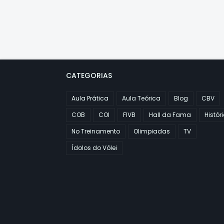
CATEGORIAS
Aula Prática
Aula Teórica
Blog
CBV
COB
COI
FIVB
Hall da Fama
Histór
No Treinamento
Olimpiadas
TV
Ídolos do Vôlei