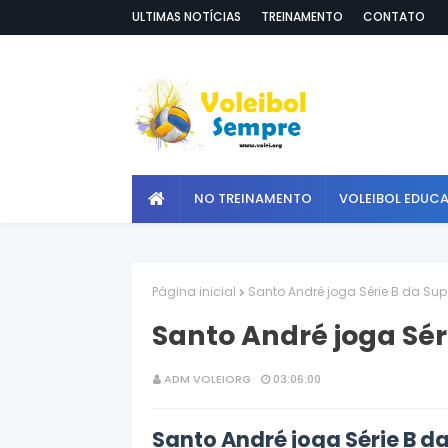
ULTIMAS NOTÍCIAS
TREINAMENTO
CONTATO
NO TREINAMENTO
VOLEIBOL EDUC
Página inicial
Santo André joga Série B da Sup
Santo André joga Sér
ADM VOLEIORG
03:06:00
Santo André joga Série B d