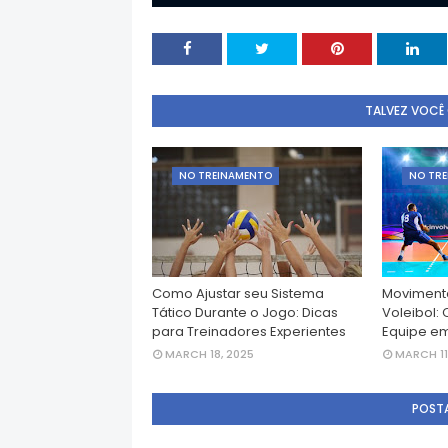
TALVEZ VOCÊ
NO TREINAMENTO
NO TR
Como Ajustar seu Sistema
Movimenta
Tático Durante o Jogo: Dicas
Voleibol:
para Treinadores Experientes
Equipe e
MARCH 18, 2025
MARCH 11
POST