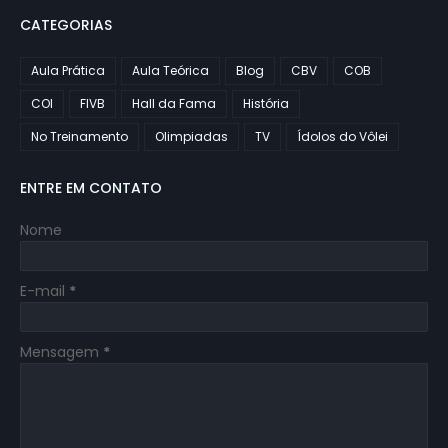
CATEGORIAS
Aula Prática
Aula Teórica
Blog
CBV
COB
COI
FIVB
Hall da Fama
História
No Treinamento
Olimpiadas
TV
Ídolos do Vôlei
ENTRE EM CONTATO
Nome
E-mail
*
Mensagem
*