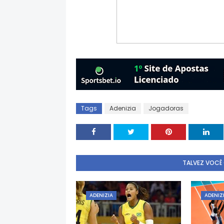
Tags
Adenizia
Jogadoras
TALVEZ VOCÊ
ADENIZIA
ADENIZ