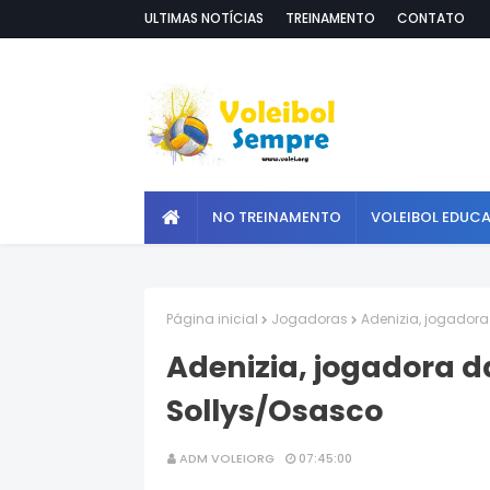
ULTIMAS NOTÍCIAS
TREINAMENTO
CONTATO
NO TREINAMENTO
VOLEIBOL EDUC
Página inicial
Jogadoras
Adenizia, jogadora
Adenizia, jogadora da
Sollys/Osasco
ADM VOLEIORG
07:45:00