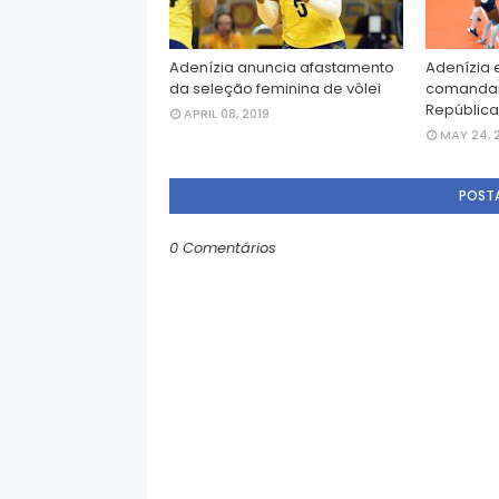
Adenízia anuncia afastamento
Adenízia
da seleção feminina de vôlei
comandam
Repúblic
APRIL 08, 2019
MAY 24, 
POST
0 Comentários