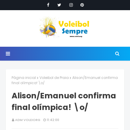
Página inicial
Voleibol de Praia
Alison/Emanuel confirma
final olímpica! \o/
Alison/Emanuel confirma
final olímpica! \o/
ADM VOLEIORG
11:42:00