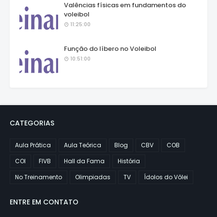
Valências físicas em fundamentos do
voleibol
11:25:00
Função do líbero no Voleibol
10:51:00
CATEGORIAS
Aula Prática
Aula Teórica
Blog
CBV
COB
COI
FIVB
Hall da Fama
História
No Treinamento
Olimpiadas
TV
Ídolos do Vôlei
ENTRE EM CONTATO