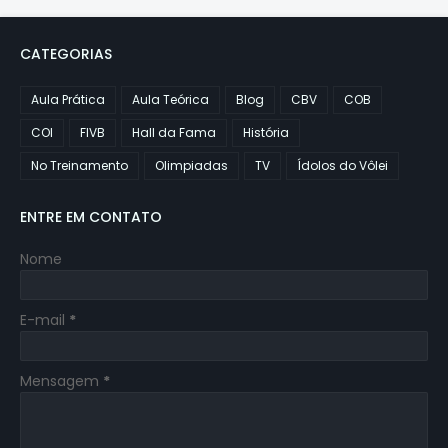
CATEGORIAS
Aula Prática
Aula Teórica
Blog
CBV
COB
COI
FIVB
Hall da Fama
História
No Treinamento
Olimpiadas
TV
Ídolos do Vôlei
ENTRE EM CONTATO
Nome
E-mail
*
Mensagem
*