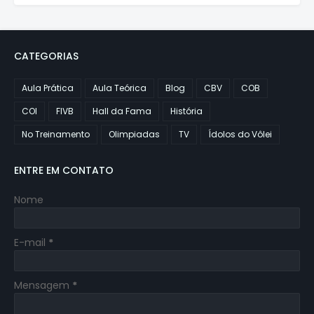
CATEGORIAS
Aula Prática
Aula Teórica
Blog
CBV
COB
COI
FIVB
Hall da Fama
História
No Treinamento
Olimpiadas
TV
Ídolos do Vôlei
ENTRE EM CONTATO
Nome
E-mail
*
Mensagem
*