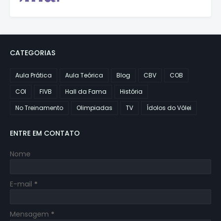
CATEGORIAS
Aula Prática
Aula Teórica
Blog
CBV
COB
COI
FIVB
Hall da Fama
História
No Treinamento
Olimpiadas
TV
Ídolos do Vôlei
ENTRE EM CONTATO
Nome
E-mail
*
Mensagem
*