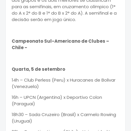
dos grupos e os dois melhores se classificam
para as semifinais, em cruzamento olímpico (1°
do A x 2° do B e 1° do B x 2° do A). A semifinal e a
decisão serão em jogo único.
Campeonato Sul-Americano de Clubes –
Chile -
Quarta, 5 de setembro
14h – Club Perless (Peru) x Huracanes de Bolivar
(Venezuela)
16h – UPCN (Argentina) x Deportivo Colon
(Paraguai)
18h30 – Sada Cruzeiro (Brasil) x Carmelo Rowing
(Uruguai)