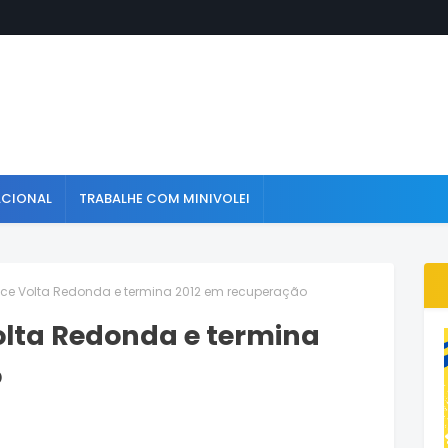
ACIONAL
TRABALHE COM MINIVOLEI
ence Volta Redonda e termina 2012 em recuperação
olta Redonda e termina
o