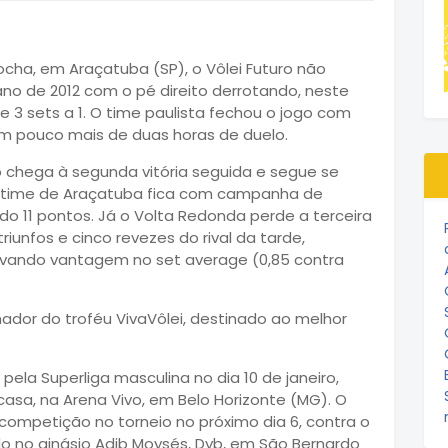
cha, em Araçatuba (SP), o Vôlei Futuro não
no de 2012 com o pé direito derrotando, neste
e 3 sets a 1. O time paulista fechou o jogo com
, em pouco mais de duas horas de duelo.
ro chega à segunda vitória seguida e segue se
O time de Araçatuba fica com campanha de
ndo 11 pontos. Já o Volta Redonda perde a terceira
unfos e cinco revezes do rival da tarde,
vando vantagem no set average (0,85 contra
anhador do troféu VivaVôlei, destinado ao melhor
pela Superliga masculina no dia 10 de janeiro,
casa, na Arena Vivo, em Belo Horizonte (MG). O
competição no torneio no próximo dia 6, contra o
ado no ginásio Adib Moysés, Dyb, em São Bernardo