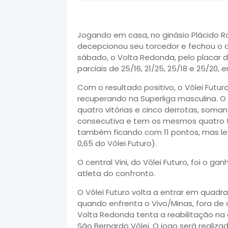
Jogando em casa, no ginásio Plácido Ro
decepcionou seu torcedor e fechou o a
sábado, o Volta Redonda, pelo placar d
parciais de 25/16, 21/25, 25/18 e 25/20
Com o resultado positivo, o Vôlei Futu
recuperando na Superliga masculina. 
quatro vitórias e cinco derrotas, soma
consecutiva e tem os mesmos quatro tri
também ficando com 11 pontos, mas le
0,65 do Vôlei Futuro).
O central Vini, do Vôlei Futuro, foi o g
atleta do confronto.
O Vôlei Futuro volta a entrar em quadra 
quando enfrenta o Vivo/Minas, fora de 
Volta Redonda tenta a reabilitação na 
São Bernardo Vôlei. O jogo será realiz