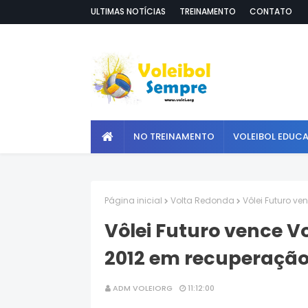
ULTIMAS NOTÍCIAS
TREINAMENTO
CONTATO
NO TREINAMENTO
VOLEIBOL EDUC
Página inicial
Volta Redonda
Vôlei Futuro v
Vôlei Futuro vence V
2012 em recuperaçã
ADM VOLEIORG
11:12:00