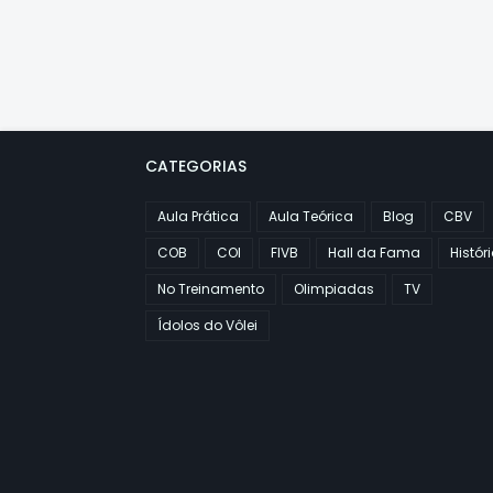
CATEGORIAS
Aula Prática
Aula Teórica
Blog
CBV
COB
COI
FIVB
Hall da Fama
Histór
No Treinamento
Olimpiadas
TV
Ídolos do Vôlei