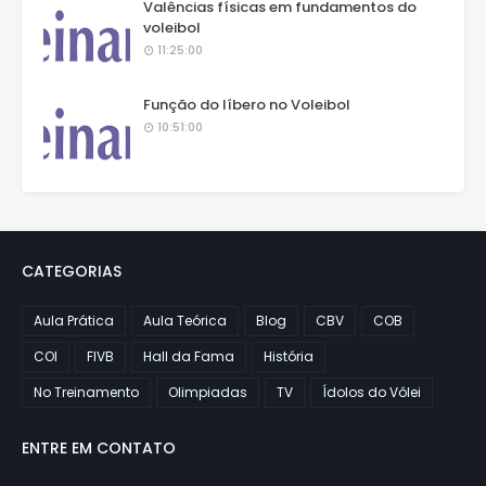
Valências físicas em fundamentos do
voleibol
11:25:00
Função do líbero no Voleibol
10:51:00
CATEGORIAS
Aula Prática
Aula Teórica
Blog
CBV
COB
COI
FIVB
Hall da Fama
História
No Treinamento
Olimpiadas
TV
Ídolos do Vôlei
ENTRE EM CONTATO