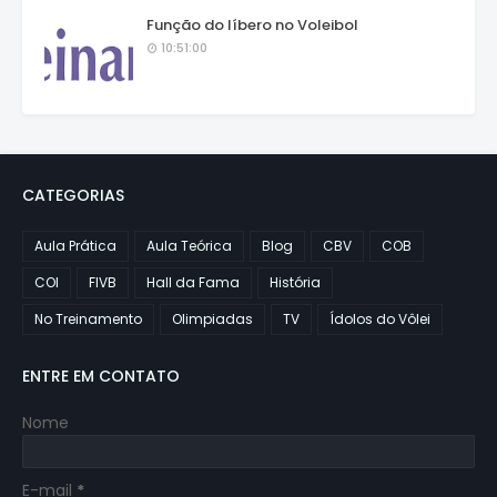
Função do líbero no Voleibol
10:51:00
CATEGORIAS
Aula Prática
Aula Teórica
Blog
CBV
COB
COI
FIVB
Hall da Fama
História
No Treinamento
Olimpiadas
TV
Ídolos do Vôlei
ENTRE EM CONTATO
Nome
E-mail
*