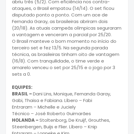
abriu três (5/2). Com eficiência nos contra-
ataques, o Brasil empatou (14/14). O set ficou
disputado ponto a ponto. Com um ace de
Fernanda Garay, as brasileiras abriram dois
(20/18). As atuais campeãs olímpicas seguraram
a vantagem e venceram a parcial por 25/20.
O Brasil manteve o bom momento no início do
terceiro set e fez 13/5. Na segunda parada
técnica, as brasileiras tinham oito de vantagem
(16/8). Com tranquilidade, o time verde e
amarelo venceu o set por 25/15 e o jogo por 3
sets a 0.
EQUIPES:
BRASIL –
Dani Lins, Monique, Fernanda Garay,
Gabi, Thaisa e Fabiana. Líbero – Fabi
Entraram – Michelle e Juciely
Técnico – José Roberto Guimarães
HOLANDA –
Stoltenborg, De Kruijf, Grouthes,
Steenbergen, Buijs e Flier. Líbero – Knip
Entraram – Lonneke e Kim