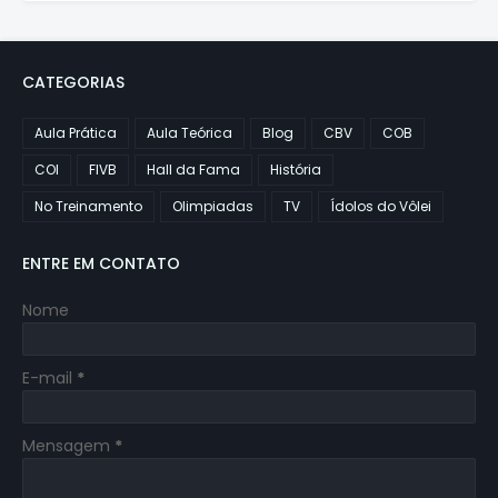
CATEGORIAS
Aula Prática
Aula Teórica
Blog
CBV
COB
COI
FIVB
Hall da Fama
História
No Treinamento
Olimpiadas
TV
Ídolos do Vôlei
ENTRE EM CONTATO
Nome
E-mail
*
Mensagem
*