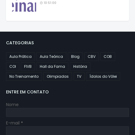
10:51:00
CATEGORIAS
Aula Prática
Aula Teórica
Blog
CBV
COB
COI
FIVB
Hall da Fama
História
No Treinamento
Olimpiadas
TV
Ídolos do Vôlei
ENTRE EM CONTATO
Nome
E-mail
*