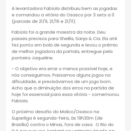
A levantadora Fabíola distribuiu bem as jogadas
e comandou a vitória do Osasco por 3 sets a 0
(parciais de 21/9, 21/16 e 21/11).
Fabíola foi a grande maestra da noite. Deu
passes precisos para
Sheilla
, Sanja & Cia. Ela até
fez ponto em bola de segunda e levou o prêmio
de melhor jogadora da partida, entregue pela
ponteira Jaqueline.
- O objetivo era errar o menos possível hoje, e
nós conseguimos. Passamos alguns jogos na
dificuldade, e precisávamos de um jogo bom.
Acho que a diminuição dos erros na partida de
hoje foi essencial para essa vitória - comemorou
Fabíola.
O próximo desafio do Molico/Osasco na
Superliga é segunda-feira, às 19h30m (de
Brasília) contra o Minas, fora de casa. O Rio do
Sul, por sua vez, tentará seu primeiro triunfo na