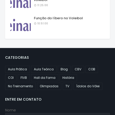
11:25:00
Função do líbero no Voleibol
10:51:00
CATEGORIAS
Aula Prática
Aula Teórica
Blog
CBV
COB
COI
FIVB
Hall da Fama
História
No Treinamento
Olimpiadas
TV
Ídolos do Vôlei
ENTRE EM CONTATO
Nome