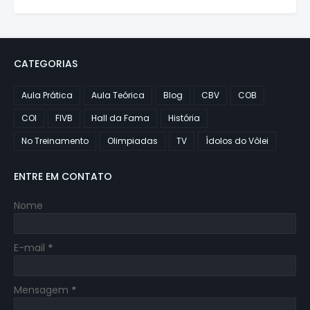
CATEGORIAS
Aula Prática
Aula Teórica
Blog
CBV
COB
COI
FIVB
Hall da Fama
História
No Treinamento
Olimpiadas
TV
Ídolos do Vôlei
ENTRE EM CONTATO
Nome
E-mail
*
Mensagem
*