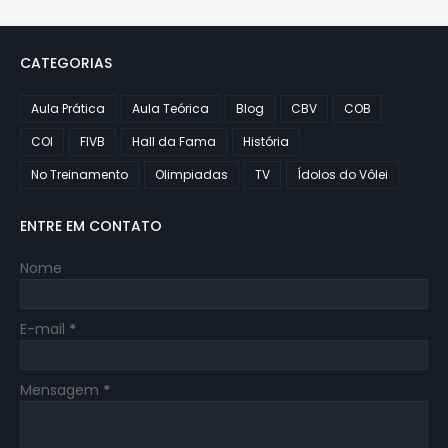
CATEGORIAS
Aula Prática
Aula Teórica
Blog
CBV
COB
COI
FIVB
Hall da Fama
História
No Treinamento
Olimpiadas
TV
Ídolos do Vôlei
ENTRE EM CONTATO
Nome
E-mail
*
Mensagem
*