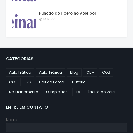
Função do líbero no Voleibol
10:51:00
CATEGORIAS
Aula Prática
Aula Teórica
Blog
CBV
COB
COI
FIVB
Hall da Fama
História
No Treinamento
Olimpiadas
TV
Ídolos do Vôlei
ENTRE EM CONTATO
Nome