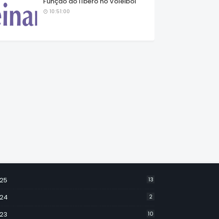
Função do líbero no Voleibol
10:51:00
25
13
24
2
23
10