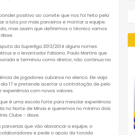
ponder positivo ao convite que nos foi feito pela
uar a luta por mais parceiros e montar a equipe.
o, mas assim que definirmos o técnico vamos
disse.
isputa da Superliga 2013/2014 alguns nomes
trus e o levantador Fabiano. Paulo Martins que
rada e terminou como diretor, não continua na
ncia de jogadores cubanos no elenco. Ele viaja
o dia 17 e pretende acertar a contratação de pelo
r experiência com novos valores.
ue é uma escola forte para mesclar experiência
da no Norte de Minas e queremos no mínimo dois
is Clube - disse.
arcerias que vão alavancar a equipe, o
 colaboradores e pede o apoio da torcida