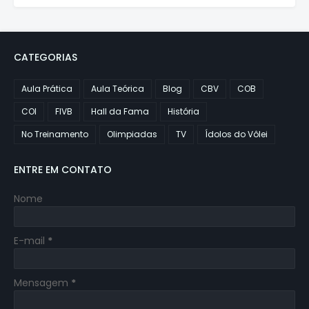
CATEGORIAS
Aula Prática
Aula Teórica
Blog
CBV
COB
COI
FIVB
Hall da Fama
História
No Treinamento
Olimpiadas
TV
Ídolos do Vôlei
ENTRE EM CONTATO
Nome
E-mail
*
Mensagem
*