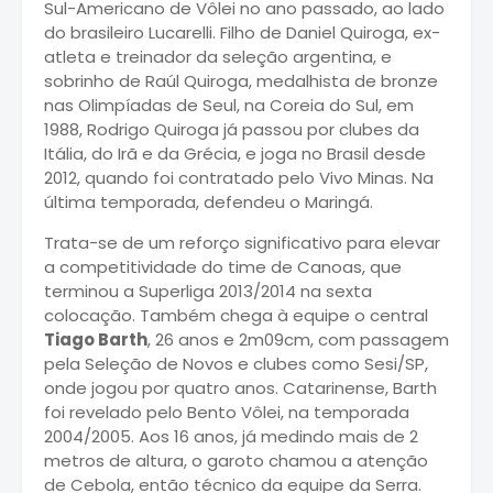
Sul-Americano de Vôlei no ano passado, ao lado
do brasileiro Lucarelli. Filho de Daniel Quiroga, ex-
atleta e treinador da seleção argentina, e
sobrinho de Raúl Quiroga, medalhista de bronze
nas Olimpíadas de Seul, na Coreia do Sul, em
1988, Rodrigo Quiroga já passou por clubes da
Itália, do Irã e da Grécia, e joga no Brasil desde
2012, quando foi contratado pelo Vivo Minas. Na
última temporada, defendeu o Maringá.
Trata-se de um reforço significativo para elevar
a competitividade do time de Canoas, que
terminou a Superliga 2013/2014 na sexta
colocação. Também chega à equipe o central
Tiago Barth
, 26 anos e 2m09cm, com passagem
pela Seleção de Novos e clubes como Sesi/SP,
onde jogou por quatro anos. Catarinense, Barth
foi revelado pelo Bento Vôlei, na temporada
2004/2005. Aos 16 anos, já medindo mais de 2
metros de altura, o garoto chamou a atenção
de Cebola, então técnico da equipe da Serra.