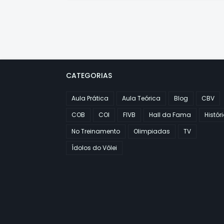
CATEGORIAS
Aula Prática
Aula Teórica
Blog
CBV
COB
COI
FIVB
Hall da Fama
Histór
No Treinamento
Olimpiadas
TV
Ídolos do Vôlei