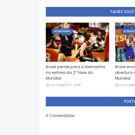
TALVEZ VOCÊ
ALEMANHA
ALEMA
Brasil perde para a Alemanha
Brasil en
na estreia da 2ª fase do
abertura 
Mundial
Mundial
OCTOBER 07, 2018
OCTOBER 
POST
0 Comentários