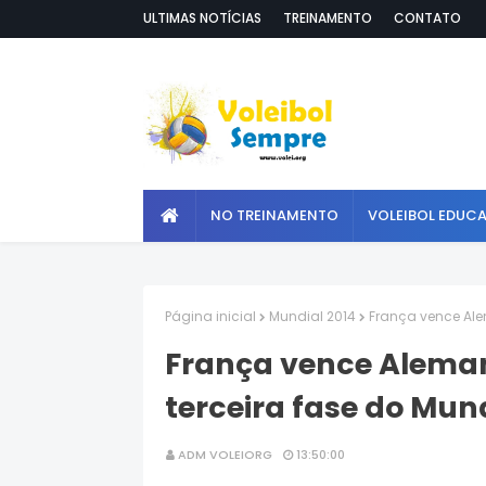
ULTIMAS NOTÍCIAS
TREINAMENTO
CONTATO
NO TREINAMENTO
VOLEIBOL EDUC
Página inicial
Mundial 2014
França vence Ale
França vence Alema
terceira fase do Mun
ADM VOLEIORG
13:50:00