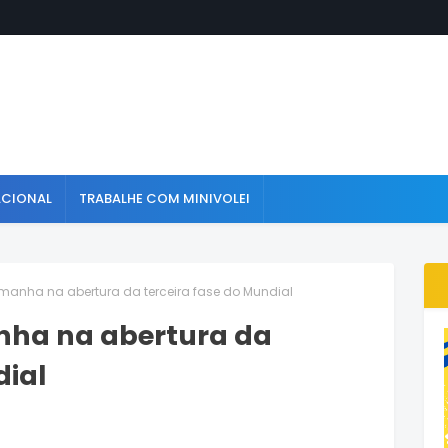
ACIONAL
TRABALHE COM MINIVOLEI
manha na abertura da terceira fase do Mundial
nha na abertura da
dial